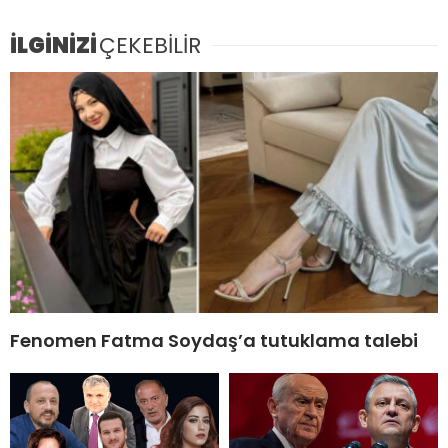
İLGİNİZİ
ÇEKEBİLİR
Fenomen Fatma Soydaş’a tutuklama talebi