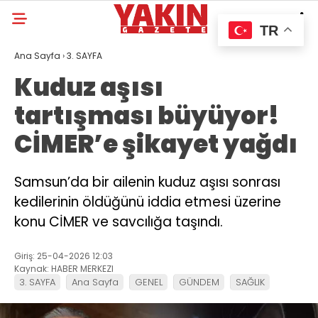
TR
Ana Sayfa
›
3. SAYFA
Kuduz aşısı
tartışması büyüyor!
CİMER’e şikayet yağdı
Samsun’da bir ailenin kuduz aşısı sonrası
kedilerinin öldüğünü iddia etmesi üzerine
konu CİMER ve savcılığa taşındı.
Giriş: 25-04-2026 12:03
Kaynak: HABER MERKEZI
3. SAYFA
Ana Sayfa
GENEL
GÜNDEM
SAĞLIK