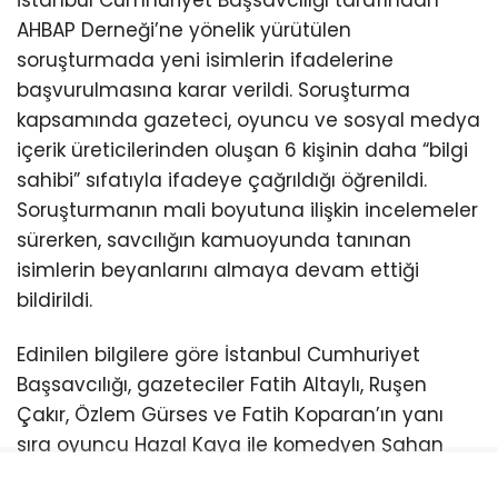
AHBAP Derneği’ne yönelik yürütülen
soruşturmada yeni isimlerin ifadelerine
başvurulmasına karar verildi. Soruşturma
kapsamında gazeteci, oyuncu ve sosyal medya
içerik üreticilerinden oluşan 6 kişinin daha “bilgi
sahibi” sıfatıyla ifadeye çağrıldığı öğrenildi.
Soruşturmanın mali boyutuna ilişkin incelemeler
sürerken, savcılığın kamuoyunda tanınan
isimlerin beyanlarını almaya devam ettiği
bildirildi.
Edinilen bilgilere göre İstanbul Cumhuriyet
Başsavcılığı, gazeteciler Fatih Altaylı, Ruşen
Çakır, Özlem Gürses ve Fatih Koparan’ın yanı
sıra oyuncu Hazal Kaya ile komedyen Şahan
Gökbakar’ın ifadelerine başvuracak. Söz konusu