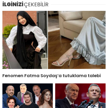
İLGİNİZİ
ÇEKEBİLİR
Fenomen Fatma Soydaş’a tutuklama talebi