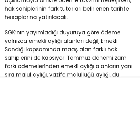
açıklamayla birlikte ödeme takvimi netleşirken,
hak sahiplerinin fark tutarları belirlenen tarihte
hesaplarına yatırılacak.
SGK’nın yayımladığı duyuruya göre ödeme
yalnızca emekli aylığı alanları değil, Emekli
Sandığı kapsamında maaş alan farklı hak
sahiplerini de kapsıyor. Temmuz dönemi zam
farkı ödemelerinden emekli aylığı alanların yanı
sıra malul aylığı, vazife malullüğü aylığı, dul
aylığı ve yetim aylığı alan vatandaşlar da
yararlanacak.
Ödemeler 24 Temmuz’da hesaplarda
olacak
Sosyal Güvenlik Kurumu, Temmuz ayındaki