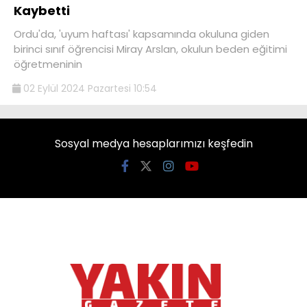
Kaybetti
Ordu'da, 'uyum haftası' kapsamında okuluna giden
birinci sınıf öğrencisi Miray Arslan, okulun beden eğitimi
öğretmeninin
02 Eylül 2024 Pazartesi 10:54
Sosyal medya hesaplarımızı keşfedin