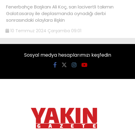
Fenerbahçe Başkanı Ali Koç, sarı lacivertli takımın
Galatasaray ile deplasmanda oynadığı derbi
sonrasındaki olaylara ilişkin
10 Temmuz 2024 Çarşamba 09:01
Sosyal medya hesaplarımızı keşfedin