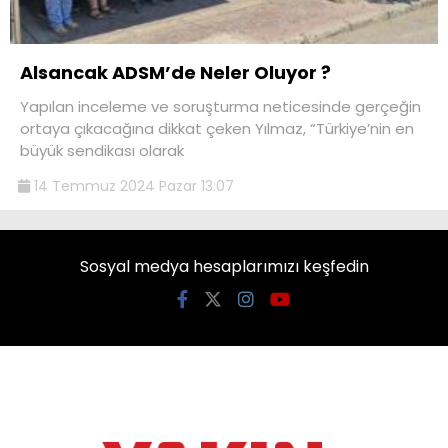
Alsancak ADSM’de Neler Oluyor ?
Yapılan inceleme ve soruşturma neticesinde gerçeğin
ortaya çıkacağına dikkat çeken Yılmaz, “Türkiye’nin en
büyük sendikası olarak
14 Temmuz 2024 Pazar 13:07
Sosyal medya hesaplarımızı keşfedin