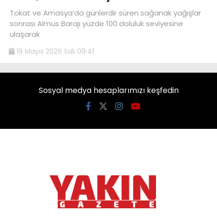
Tokat ve Amasya’da günlerdir süren sağanak yağışlar
sonrası Almus Barajı yüzde 100 doluluk seviyesine
ulaşarak
19 Mayıs 2026 Salı 09:41
Sosyal medya hesaplarımızı keşfedin