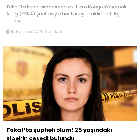
Tokat’ta kene ısırması sonrası Kırım Kongo Kanamalı
Ateşi (KKKA) şüphesiyle hastaneye kaldırılan 5 kişi
tedavi
16 Haziran 2026 Salı 11:05
Tokat’ta şüpheli ölüm! 25 yaşındaki
Sibel’in cesedi bulundu