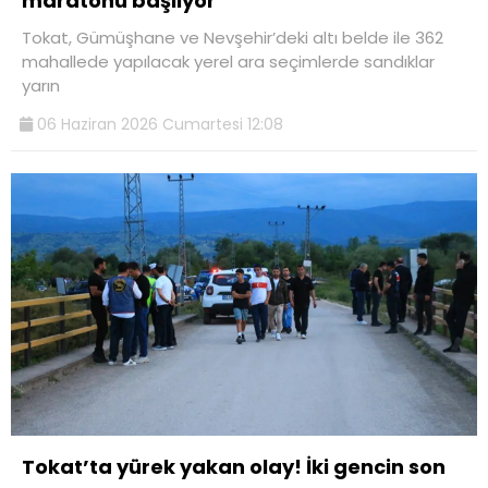
maratonu başlıyor
Tokat, Gümüşhane ve Nevşehir’deki altı belde ile 362
mahallede yapılacak yerel ara seçimlerde sandıklar
yarın
06 Haziran 2026 Cumartesi 12:08
Tokat’ta yürek yakan olay! İki gencin son