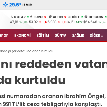
29.6
°
İZMIR
DOLAR
EURO
ALTIN
BİST
BITCOIN
47,18
53,92
6,083
14,151
$64.646
%0,04
%-0,12
%-0,16
%1,22
%0,45
SPOR
EKONOMİ
EĞİTİM
DÜNYA
SAĞLIK
DİĞER
andaşa şok ceza! Son anda kurtuldu
nı reddeden vata
da kurtuldu
ahsi numaradan aranan İbrahim Öngel, d
91 TL’lik ceza tebligatıyla karşılaştı.