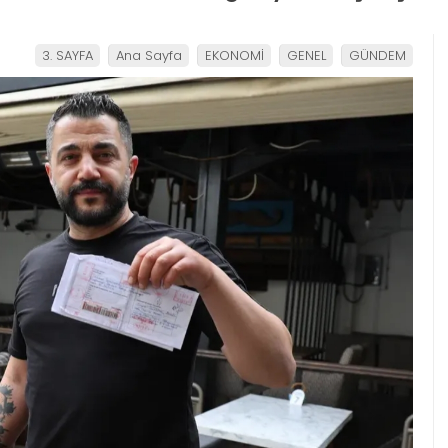
3. SAYFA
Ana Sayfa
EKONOMİ
GENEL
GÜNDEM