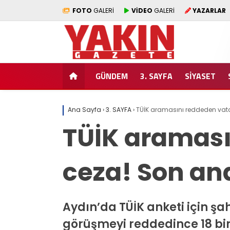
FOTO
GALERİ
VİDEO
GALERİ
YAZARLAR
GÜNDEM
3. SAYFA
SİYASET
Ana Sayfa
›
3. SAYFA
›
TÜİK aramasını reddeden vat
TÜİK araması
ceza! Son an
Aydın’da TÜİK anketi için ş
görüşmeyi reddedince 18 bin 9