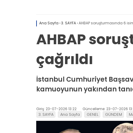
Ana Sayfa
›
3. SAYFA
›
AHBAP soruşturmasında 6 isim
AHBAP soruşt
çağrıldı
İstanbul Cumhuriyet Başsav
kamuoyunun yakından tanıdığ
Giriş: 23-07-2026 13:22
Güncelleme: 23-07-2026 13
3. SAYFA
Ana Sayfa
GENEL
GÜNDEM
M