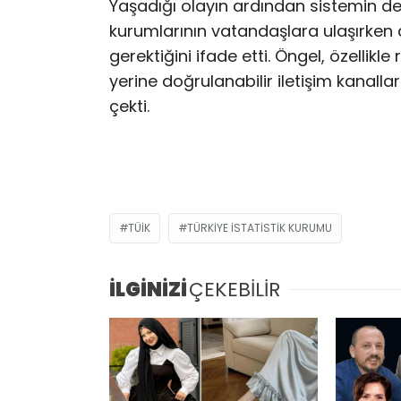
Yaşadığı olayın ardından sistemin d
kurumlarının vatandaşlara ulaşırken
gerektiğini ifade etti. Öngel, özellikl
yerine doğrulanabilir iletişim kanal
çekti.
TÜIK
TÜRKIYE İSTATISTIK KURUMU
İLGİNİZİ
ÇEKEBİLİR