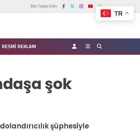
Bizi Takip Edin
TR
RESMI REKLAM
ndaşa şok
olandırıcılık şüphesiyle