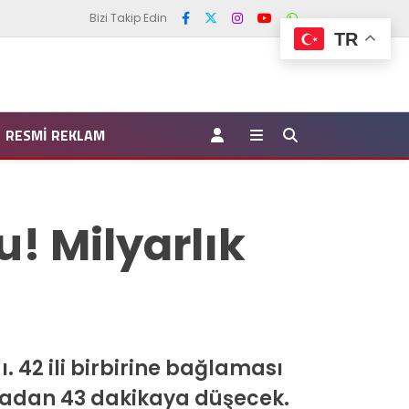
Bizi Takip Edin
TR
RESMI REKLAM
u! Milyarlık
 42 ili birbirine bağlaması
kadan 43 dakikaya düşecek.