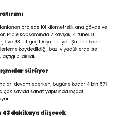
yatırımı
anlanan projede 101 kilometrelik ana gövde ve
lıyor. Proje kapsamında 7 kavşak, 4 tünel, 8
it ve 63 alt geçit inşa ediliyor. Şu ana kadar
lerleme kaydedildiği, bazı viyadüklerde ise
ştığı bildirildi.
lışmalar sürüyor
ışmaları devam ederken, bugüne kadar 4 bin 571
ca çok sayıda sanat yapısında inşaat
üyor.
n 43 dakikaya düşecek