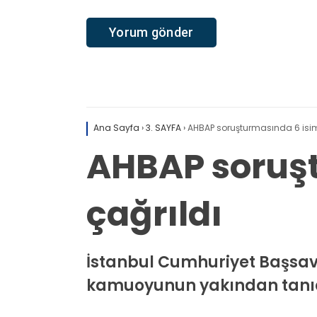
Ana Sayfa
›
3. SAYFA
›
AHBAP soruşturmasında 6 isim
AHBAP soruşt
çağrıldı
İstanbul Cumhuriyet Başsav
kamuoyunun yakından tanıdığ