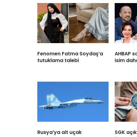
Fenomen Fatma Soydaş’a
AHBAP s
tutuklama talebi
isim dah
Rusya’ya ait uçak
SGK açıkl