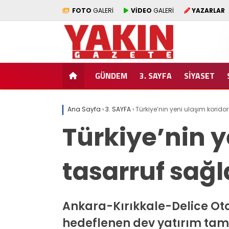
FOTO
GALERİ
VİDEO
GALERİ
YAZARLAR
GÜNDEM
3. SAYFA
SİYASET
Ana Sayfa
›
3. SAYFA
›
Türkiye’nin yeni ulaşım koridor
Türkiye’nin y
tasarruf sağ
Ankara-Kırıkkale-Delice Otoy
hedeflenen dev yatırım ta