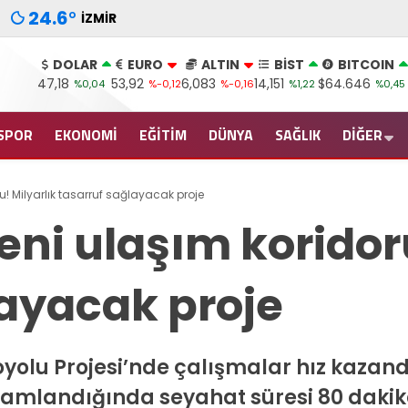
24.6
°
İZMIR
DOLAR
EURO
ALTIN
BİST
BITCOIN
47,18
53,92
6,083
14,151
$64.646
%0,04
%-0,12
%-0,16
%1,22
%0,45
SPOR
EKONOMİ
EĞİTİM
DÜNYA
SAĞLIK
DİĞER
u! Milyarlık tasarruf sağlayacak proje
eni ulaşım koridor
layacak proje
olu Projesi’nde çalışmalar hız kazandı.
mamlandığında seyahat süresi 80 daki