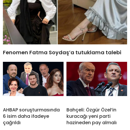
Fenomen Fatma Soydaş’a tutuklama talebi
AHBAP soruşturmasında
Bahçeli: Özgür Özel’in
6 isim daha ifadeye
kuracağı yeni parti
çağrıldı
hazineden pay almalı