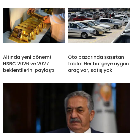
Altında yeni dönem!
Oto pazarında şaşırtan
HSBC 2026 ve 2027
tablo! Her bütçeye uygun
beklentilerini paylaştı
araç var, satış yok