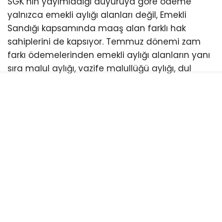
SGK’nın yayımladığı duyuruya göre ödeme
yalnızca emekli aylığı alanları değil, Emekli
Sandığı kapsamında maaş alan farklı hak
sahiplerini de kapsıyor. Temmuz dönemi zam
farkı ödemelerinden emekli aylığı alanların yanı
sıra malul aylığı, vazife malullüğü aylığı, dul
aylığı ve yetim aylığı alan vatandaşlar da
yararlanacak.
Ödemeler 24 Temmuz’da hesaplarda
olacak
Sosyal Güvenlik Kurumu, Temmuz ayındaki
maaş artışlarından kaynaklanan fark
ödemelerinin 24 Temmuz 2026 tarihinde
gerçekleştirileceğini bildirdi. Hak sahipleri, fark
ödemelerini maaş aldıkları banka hesapları