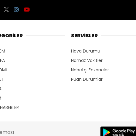
EGORİLER
SERVİSLER
EM
Hava Durumu
YFA
Namaz Vakitleri
OMİ
Nöbetçi Eczaneler
ET
Puan Durumları
A
M
 HABERLER
Teması