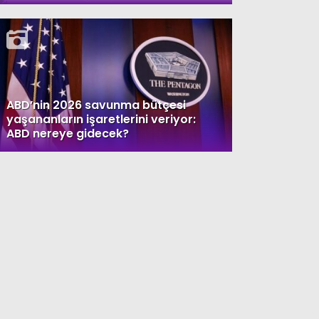
ABD’nin 2026 savunma bütçesi
yaşananların işaretlerini veriyor:
ABD nereye gidecek?