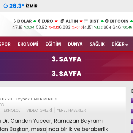
26.3
°
İZMIR
DOLAR
EURO
ALTIN
BİST
BITCOIN
47,18
53,92
6,083
14,151
$64.646
%0,04
%-0,12
%-0,16
%1,22
%0,45
SPOR
EKONOMİ
EĞİTİM
DÜNYA
SAĞLIK
DİĞER
3. SAYFA
3. SAYFA
 07:28
Kaynak: HABER MERKEZI
TO
TEKNOLOJİ
VIDEO GALERİ
YEREL HABERLER
nı Dr. Candan Yüceer, Ramazan Bayramı
dan Başkan, mesajında birlik ve beraberlik