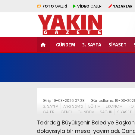
FOTO
GALERİ
VİDEO
GALERİ
YAZARLAR
GÜNDEM
3. SAYFA
SİYASET
Giriş: 19-03-2026 07:28
Güncelleme: 19-03-2026
3. SAYFA
Ana Sayfa
EĞİTİM
EKONOMİ
FO
GALERİ
GENEL
GÜNDEM
SAĞLIK
SİYASET
Tekirdağ Büyükşehir Belediye Başka
dolayısıyla bir mesaj yayımladı. Can