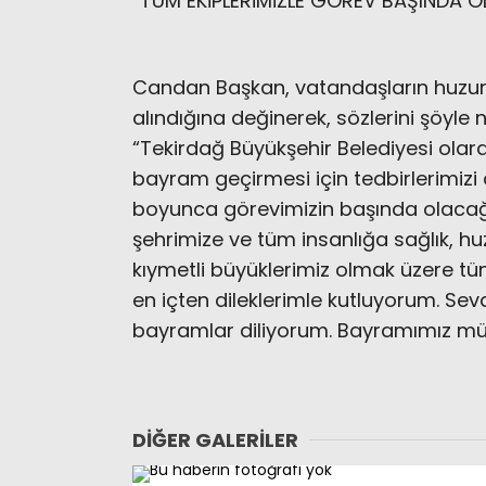
“TÜM EKİPLERİMİZLE GÖREV BAŞINDA 
Candan Başkan, vatandaşların huzurl
alındığına değinerek, sözlerini şöyle 
“Tekirdağ Büyükşehir Belediyesi olara
bayram geçirmesi için tedbirlerimizi
boyunca görevimizin başında olacağı
şehrimize ve tüm insanlığa sağlık, h
kıymetli büyüklerimiz olmak üzere t
en içten dileklerimle kutluyorum. Sevdi
bayramlar diliyorum. Bayramımız mü
DIĞER GALERILER