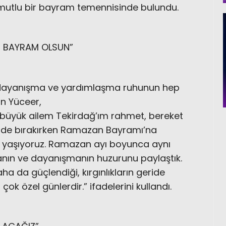
e mutlu bir bayram temennisinde bulundu.
İR BAYRAM OLSUN”
dayanışma ve yardımlaşma ruhunun hep
an Yüceer,
, büyük ailem Tekirdağ’ım rahmet, bereket
ide bırakırken Ramazan Bayramı’na
e yaşıyoruz. Ramazan ayı boyunca aynı
nın ve dayanışmanın huzurunu paylaştık.
a da güçlendiği, kırgınlıkların geride
çok özel günlerdir.” ifadelerini kullandı.