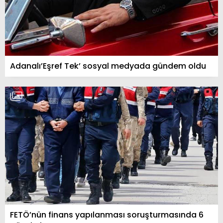
Adanalı’Eşref Tek’ sosyal medyada gündem oldu
FETÖ’nün finans yapılanması soruşturmasında 6