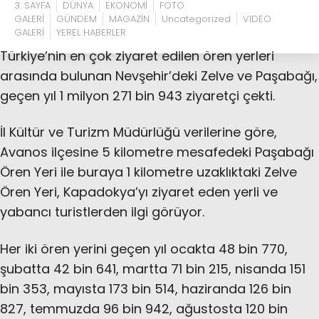
3. SAYFA
DÜNYA
EKONOMİ
FOTO
GALERİ
GÜNDEM
MAGAZİN
Uncategorized
VIDEO
GALERİ
YEREL HABERLER
Türkiye’nin en çok ziyaret edilen ören yerleri
arasında bulunan Nevşehir’deki Zelve ve Paşabağı,
geçen yıl 1 milyon 271 bin 943 ziyaretçi çekti.
İl Kültür ve Turizm Müdürlüğü verilerine göre,
Avanos ilçesine 5 kilometre mesafedeki Paşabağı
Ören Yeri ile buraya 1 kilometre uzaklıktaki Zelve
Ören Yeri, Kapadokya’yı ziyaret eden yerli ve
yabancı turistlerden ilgi görüyor.
Her iki ören yerini geçen yıl ocakta 48 bin 770,
şubatta 42 bin 641, martta 71 bin 215, nisanda 151
bin 353, mayısta 173 bin 514, haziranda 126 bin
827, temmuzda 96 bin 942, ağustosta 120 bin