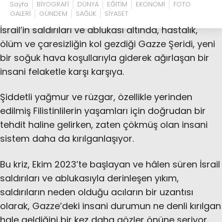
Sayfa
BİYOGRAFİ
DÜNYA
EĞİTİM
EKONOMİ
FOTO
GALERİ
GÜNDEM
SAĞLIK
SİYASET
İsrail’in saldırıları ve ablukası altında, hastalık,
ölüm ve çaresizliğin kol gezdiği Gazze Şeridi, yeni
bir soğuk hava koşullarıyla giderek ağırlaşan bir
insani felaketle karşı karşıya.
Şiddetli yağmur ve rüzgar, özellikle yerinden
edilmiş Filistinlilerin yaşamları için doğrudan bir
tehdit haline gelirken, zaten çökmüş olan insani
sistem daha da kırılganlaşıyor.
Bu kriz, Ekim 2023’te başlayan ve hâlen süren İsrail
saldırıları ve ablukasıyla derinleşen yıkım,
saldırıların neden olduğu acıların bir uzantısı
olarak, Gazze’deki insani durumun ne denli kırılgan
hale geldiğini bir kez daha gözler önüne seriyor.