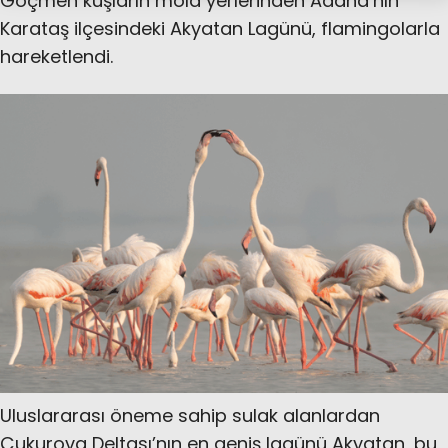
Göçmen kuşların mola yerlerinden Adana’nın
Karataş ilçesindeki Akyatan Lagünü, flamingolarla
hareketlendi.
Uluslararası öneme sahip sulak alanlardan
Çukurova Deltası’nın en geniş lagünü Akyatan, bu