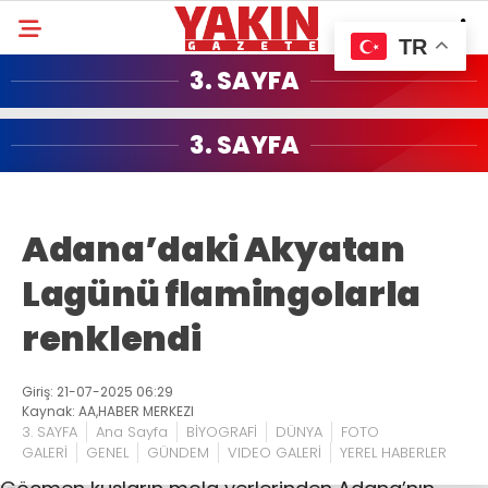
TR
3. SAYFA
3. SAYFA
Adana’daki Akyatan
Lagünü flamingolarla
renklendi
Giriş: 21-07-2025 06:29
Kaynak: AA,HABER MERKEZI
3. SAYFA
Ana Sayfa
BİYOGRAFİ
DÜNYA
FOTO
GALERİ
GENEL
GÜNDEM
VIDEO GALERİ
YEREL HABERLER