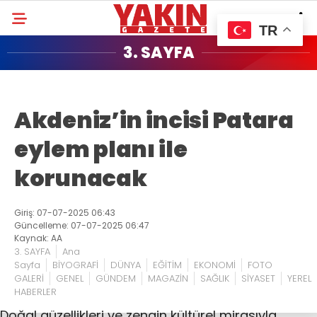
TR
3. SAYFA
Akdeniz’in incisi Patara
eylem planı ile
korunacak
Giriş: 07-07-2025 06:43
Güncelleme: 07-07-2025 06:47
Kaynak: AA
3. SAYFA
Ana
Sayfa
BİYOGRAFİ
DÜNYA
EĞİTİM
EKONOMİ
FOTO
GALERİ
GENEL
GÜNDEM
MAGAZİN
SAĞLIK
SİYASET
YEREL
HABERLER
Doğal güzellikleri ve zengin kültürel mirasıyla