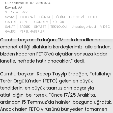
Güncelleme: 16-07-2025 07:41
Kaynak: AA
3. SAYFA
Ana
Sayfa
BİYOGRAFİ
DÜNYA
EĞİTİM
EKONOMİ
FOTO
GALERİ
GENEL
GÜNDEM
KÜLTÜR
SANAT
SAĞLIK
SİYASET
TEKNOLOJİ
Uncategorized
VIDEO
GALERİ
YEREL HABERLER
Cumhurbaşkanı Erdoğan, “Milletin kendilerine
emanet ettiği silahlarla kardeşlerimizi ailelerinden,
bizden koparan FETÖ’cü alçaklar sonsuza kadar
lanetle, nefretle hatırlanacaklar.” dedi.
Cumhurbaşkanı Recep Tayyip Erdoğan, Fetullahçı
Terör Örgütü’nden (FETÖ) gelen en büyük
tehditlerin, en büyük taarruzların başarıyla
atlatıldığını belirterek, “Önce 17/25 Aralık’ta,
ardından 15 Temmuz’da hainleri bozguna uğrattık.
Ancak halen FETÖ virüsünü bünyeden tamamen