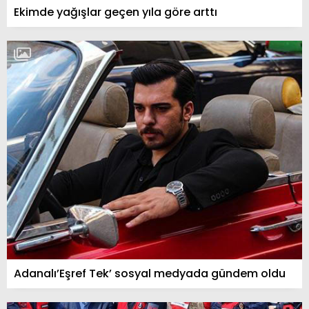
Ekimde yağışlar geçen yıla göre arttı
Adanalı’Eşref Tek’ sosyal medyada gündem oldu