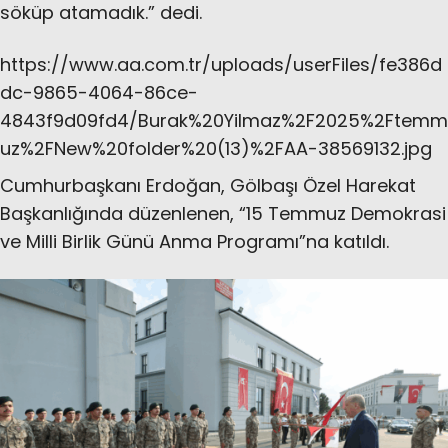
söküp atamadık.” dedi.
https://www.aa.com.tr/uploads/userFiles/fe386d
dc-9865-4064-86ce-
4843f9d09fd4/Burak%20Yilmaz%2F2025%2Ftemm
uz%2FNew%20folder%20(13)%2FAA-38569132.jpg
Cumhurbaşkanı Erdoğan, Gölbaşı Özel Harekat
Başkanlığında düzenlenen, “15 Temmuz Demokrasi
ve Milli Birlik Günü Anma Programı”na katıldı.