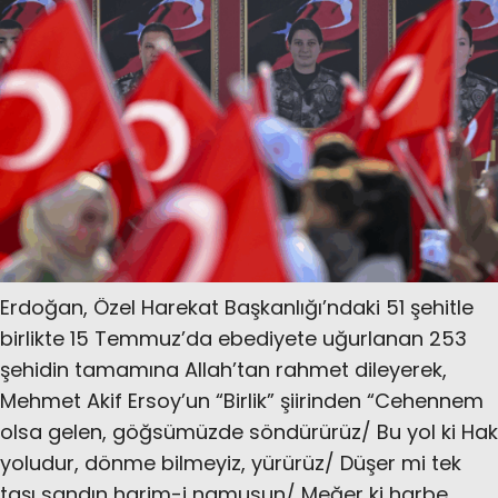
Erdoğan, Özel Harekat Başkanlığı’ndaki 51 şehitle
birlikte 15 Temmuz’da ebediyete uğurlanan 253
şehidin tamamına Allah’tan rahmet dileyerek,
Mehmet Akif Ersoy’un “Birlik” şiirinden “Cehennem
olsa gelen, göğsümüzde söndürürüz/ Bu yol ki Hak
yoludur, dönme bilmeyiz, yürürüz/ Düşer mi tek
taşı sandın harim-i namusun/ Meğer ki harbe