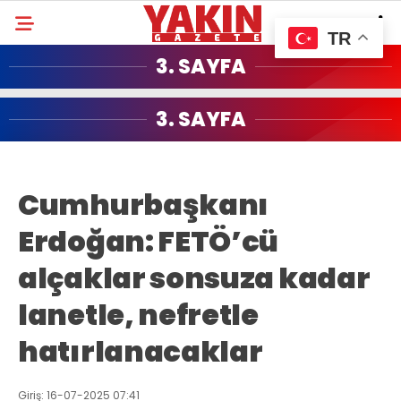
TR
3. SAYFA
3. SAYFA
Cumhurbaşkanı
Erdoğan: FETÖ’cü
alçaklar sonsuza kadar
lanetle, nefretle
hatırlanacaklar
Giriş: 16-07-2025 07:41