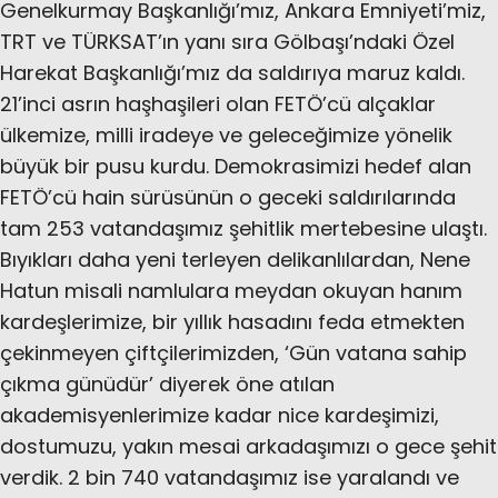
Genelkurmay Başkanlığı’mız, Ankara Emniyeti’miz,
TRT ve TÜRKSAT’ın yanı sıra Gölbaşı’ndaki Özel
Harekat Başkanlığı’mız da saldırıya maruz kaldı.
21’inci asrın haşhaşileri olan FETÖ’cü alçaklar
ülkemize, milli iradeye ve geleceğimize yönelik
büyük bir pusu kurdu. Demokrasimizi hedef alan
FETÖ’cü hain sürüsünün o geceki saldırılarında
tam 253 vatandaşımız şehitlik mertebesine ulaştı.
Bıyıkları daha yeni terleyen delikanlılardan, Nene
Hatun misali namlulara meydan okuyan hanım
kardeşlerimize, bir yıllık hasadını feda etmekten
çekinmeyen çiftçilerimizden, ‘Gün vatana sahip
çıkma günüdür’ diyerek öne atılan
akademisyenlerimize kadar nice kardeşimizi,
dostumuzu, yakın mesai arkadaşımızı o gece şehit
verdik. 2 bin 740 vatandaşımız ise yaralandı ve