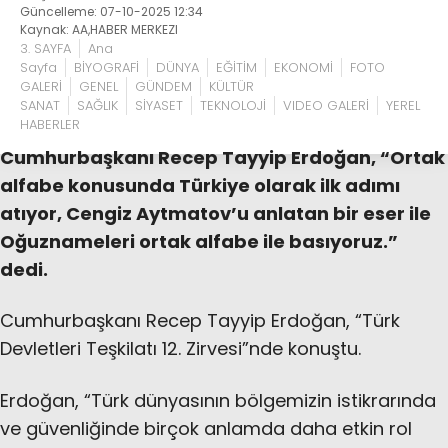
Güncelleme: 07-10-2025 12:34
Kaynak: AA,HABER MERKEZI
3. SAYFA
Ana
Sayfa
BİYOGRAFİ
DÜNYA
EĞİTİM
EKONOMİ
FOTO
GALERİ
GENEL
GÜNDEM
KÜLTÜR
SANAT
SAĞLIK
SİYASET
TEKNOLOJİ
VIDEO GALERİ
YEREL
HABERLER
Cumhurbaşkanı Recep Tayyip Erdoğan, “Ortak
alfabe konusunda Türkiye olarak ilk adımı
atıyor, Cengiz Aytmatov’u anlatan bir eser ile
Oğuznameleri ortak alfabe ile basıyoruz.”
dedi.
Cumhurbaşkanı Recep Tayyip Erdoğan, “Türk
Devletleri Teşkilatı 12. Zirvesi”nde konuştu.
Erdoğan, “Türk dünyasının bölgemizin istikrarında
ve güvenliğinde birçok anlamda daha etkin rol