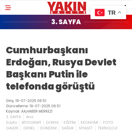
TR
3. SAYFA
Cumhurbaşkanı
Erdoğan, Rusya Devlet
Başkanı Putin ile
telefonda görüştü
Giriş: 19-07-2025 06:51
Güncelleme: 19-07-2025 06:51
Kaynak: AA,HABER MERKEZI
3. SAYFA
Ana
Sayfa
BİYOGRAFİ
DÜNYA
EĞİTİM
EKONOMİ
FOTO
GALERİ
GENEL
GÜNDEM
SAĞLIK
SİYASET
TEKNOLOJİ