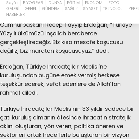
Sayfa
BİYOGRAFİ
DÜNYA
EĞİTİM
EKONOMİ
FOTO
GALERİ
GENEL
GÜNDEM
SAĞLIK
SİYASET
TEKNOLOJİ
YERE
HABERLER
Cumhurbaşkanı Recep Tayyip Erdoğan, “Türkiye
Yüzyılı ülkümüzü inşallah beraberce
gerçekleştireceğiz. Biz kısa mesafe koşucusu
değiliz, biz maraton koşucusuyuz.” dedi.
Erdoğan, Türkiye İhracatçılar Meclisi’ne
kuruluşundan bugüne emek vermiş herkese
teşekkür ederek, vefat edenlere de Allah’tan
rahmet diledi.
Türkiye İhracatçılar Meclisinin 33 yıldır sadece bir
çatı kuruluş olmanın ötesinde ihracatın stratejik
aklını oluşturan, yön veren, politika öneren ve
sektörleri ortak hedeflerle buluşturan bir vizyon