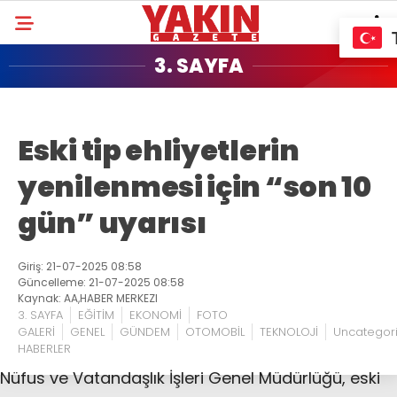
3. SAYFA
Eski tip ehliyetlerin
yenilenmesi için “son 10
gün” uyarısı
Giriş: 21-07-2025 08:58
Güncelleme: 21-07-2025 08:58
Kaynak: AA,HABER MERKEZI
3. SAYFA
EĞİTİM
EKONOMİ
FOTO
GALERİ
GENEL
GÜNDEM
OTOMOBİL
TEKNOLOJİ
Uncategor
HABERLER
Nüfus ve Vatandaşlık İşleri Genel Müdürlüğü, eski