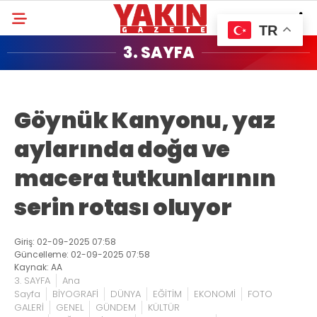
TR
3. SAYFA
Göynük Kanyonu, yaz
aylarında doğa ve
macera tutkunlarının
serin rotası oluyor
Giriş: 02-09-2025 07:58
Güncelleme: 02-09-2025 07:58
Kaynak: AA
3. SAYFA
Ana
Sayfa
BİYOGRAFİ
DÜNYA
EĞİTİM
EKONOMİ
FOTO
GALERİ
GENEL
GÜNDEM
KÜLTÜR