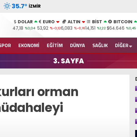
35.7
°
İZMIR
DOLAR
EURO
ALTIN
BİST
BITCOIN
47,18
53,92
6,083
14,151
$64.646
%0,04
%-0,12
%-0,16
%1,22
%0,45
SPOR
EKONOMİ
EĞİTİM
DÜNYA
SAĞLIK
DİĞER
3. SAYFA
urları orman
müdahaleyi