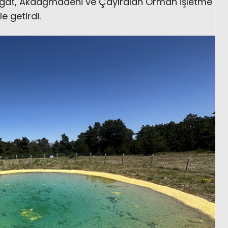
zgat, Akdağmadeni ve Çayıralan Orman İşletme
le getirdi.