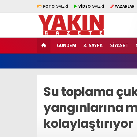
FOTO
GALERİ
VİDEO
GALERİ
YAZARLAR
GÜNDEM
3. SAYFA
SİYASET
Su toplama çuk
yangınlarına 
kolaylaştırıyor