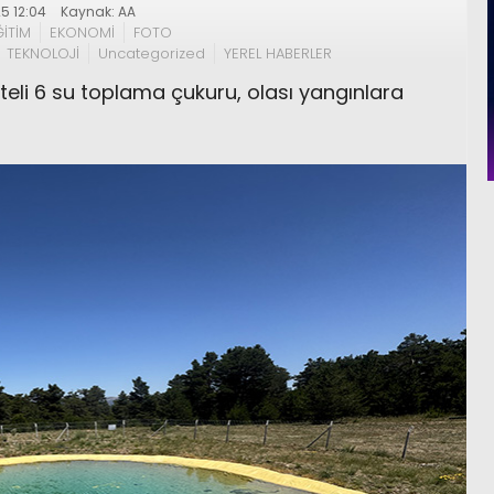
5 12:04
Kaynak: AA
ĞİTİM
EKONOMİ
FOTO
TEKNOLOJİ
Uncategorized
YEREL HABERLER
teli 6 su toplama çukuru, olası yangınlara