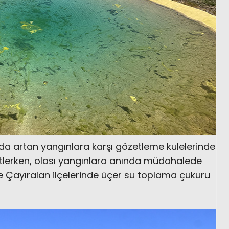
a artan yangınlara karşı gözetleme kulelerinde
tlerken, olası yangınlara anında müdahalede
ayıralan ilçelerinde üçer su toplama çukuru