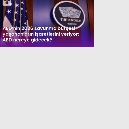
ABD’nin 2026 savunma bütçesi
yaşananların işaretlerini veriyor:
ABD nereye gidecek?