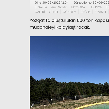
Giriş: 30-06-2025 12:04
Güncelleme: 30-06-202
3. SAYFA
Ana Sayfa
BİYOGRAFİ
DÜNYA
E
GALERİ
GENEL
GÜNDEM
SAĞLIK
SİYASET
Yozgat’ta oluşturulan 600 ton kapasi
müdahaleyi kolaylaştıracak.