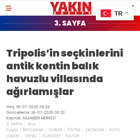
TR
3. SAYFA
Tripolis’in seçkinlerini
antik kentin balık
havuzlu villasında
ağırlamışlar
Giriş: 19-07-2025 06:33
Güncelleme: 19-07-2025 06:33
Kaynak: AA,HABER MERKEZI
3. SAYFA
Ana
Sayfa
BİYOGRAFİ
DÜNYA
EĞİTİM
EKONOMİ
FOTO
GALERİ
GENEL
GÜNDEM
KÜLTÜR