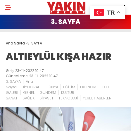
TR
3. SAYFA
Ana Sayfa
›
3. SAYFA
ALTIEYLÜL KIŞA HAZIR
Giriş: 23-11-2022 10:47
Güncelleme: 23-11-2022 10:47
3. SAYFA
Ana
Sayfa
BİYOGRAFİ
DÜNYA
EĞİTİM
EKONOMİ
FOTO
GALERİ
GENEL
GÜNDEM
KÜLTÜR
SANAT
SAĞLIK
SİYASET
TEKNOLOJİ
YEREL HABERLER