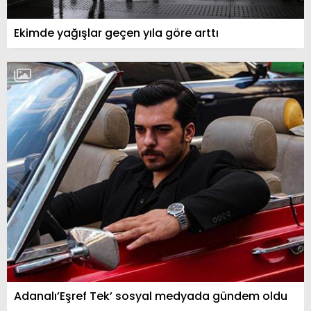
Ekimde yağışlar geçen yıla göre arttı
Adanalı’Eşref Tek’ sosyal medyada gündem oldu