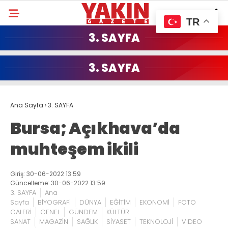
TR
3. SAYFA
3. SAYFA
Ana Sayfa
›
3. SAYFA
Bursa; Açıkhava’da
muhteşem ikili
Giriş: 30-06-2022 13:59
Güncelleme: 30-06-2022 13:59
3. SAYFA
Ana
Sayfa
BİYOGRAFİ
DÜNYA
EĞİTİM
EKONOMİ
FOTO
GALERİ
GENEL
GÜNDEM
KÜLTÜR
SANAT
MAGAZİN
SAĞLIK
SİYASET
TEKNOLOJİ
VIDEO