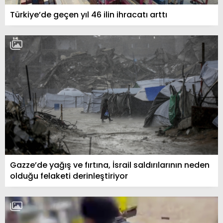
Türkiye’de geçen yıl 46 ilin ihracatı arttı
Gazze’de yağış ve fırtına, İsrail saldırılarının neden
olduğu felaketi derinleştiriyor