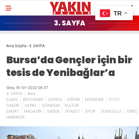
TR
3. SAYFA
Ana Sayfa
›
3. SAYFA
Bursa’da Gençler için bir
tesis de Yenibağlar’a
Giriş: 15-01-2023 06:37
3. SAYFA
Ana
Sayfa
BİYOGRAFİ
DÜNYA
EĞİTİM
EKONOMİ
FOTO
GALERİ
GENEL
GÜNDEM
KÜLTÜR
SANAT
MAGAZİN
SAĞLIK
SİYASET
SPOR
TEKNOLOJİ
YEREL
HABERLER