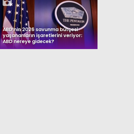
ABD’nin 2026 savunma bütçesi
yaşananların işaretlerini veriyor:
ABD nereye gidecek?