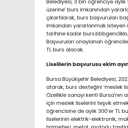
Belediyesi, 3 bin öğrenciye aylık
üzerine’ burs imkanından yararlan
çıkartılarak, burs başvuruları ba
imkandan yararlanmak isteyen üni
tarihine kadar burs.bbbgenclik
Başvuruları onaylanan öğrencile
TL burs alacak.
Liselilerin başvurusu ekim ay
Bursa Büyükşehir Belediyesi, 20
atarak, burs desteğini ‘meslek lis
Özellikle sanayi kenti Bursa’nın
için meslek liselerini teşvik etme
öğrencisine de aylık 300’er TL b
liselerinin elektrik-elektronik, m
hizmetleri, metal, motorlu taşıt