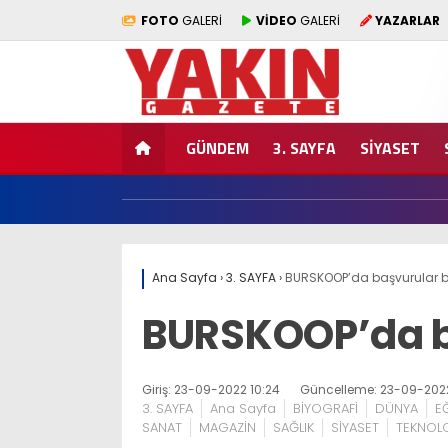
FOTO
GALERİ
VİDEO
GALERİ
YAZARLAR
GÜNDEM
3. SAYFA
SİYASET
Ana Sayfa
›
3. SAYFA
›
BURSKOOP’da başvurular b
BURSKOOP’da b
Giriş: 23-09-2022 10:24
Güncelleme: 23-09-2022
3. SAYFA
Ana Sayfa
BİYOGRAFİ
DÜNYA
E
SANAT
MAGAZİN
SAĞLIK
SİYASET
TEKNOLO