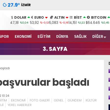
27.9
°
İZMIR
DOLAR
EURO
ALTIN
BİST
BITCOIN
47,18
53,92
6,083
14,151
$64.646
%0,04
%-0,12
%-0,16
%1,22
%0,45
SPOR
EKONOMİ
EĞİTİM
DÜNYA
SAĞLIK
DİĞER
3. SAYFA
aşladı
aşvurular başladı
 10:24
ĞİTİM
EKONOMİ
FOTO GALERİ
GENEL
GÜNDEM
KÜLTÜR
Jİ
YEREL HABERLER