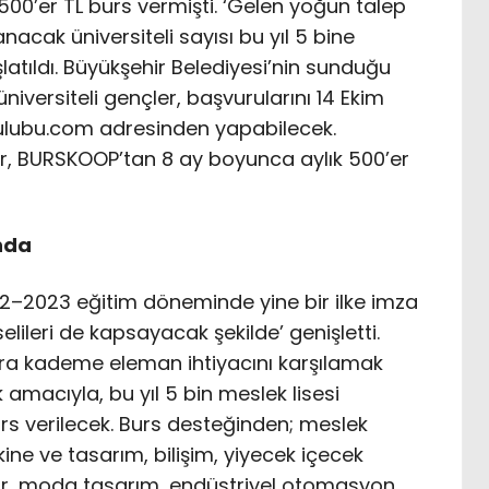
 500’er TL burs vermişti. ‘Gelen yoğun talep
acak üniversiteli sayısı bu yıl 5 bine
şlatıldı. Büyükşehir Belediyesi’nin sunduğu
versiteli gençler, başvurularını 14 Ekim
kulubu.com adresinden yapabilecek.
r, BURSKOOP’tan 8 ay boyunca aylık 500’er
ında
22–2023 eğitim döneminde yine bir ilke imza
elileri de kapsayacak şekilde’ genişletti.
 ara kademe eleman ihtiyacını karşılamak
k amacıyla, bu yıl 5 bin meslek lisesi
urs verilecek. Burs desteğinden; meslek
akine ve tasarım, bilişim, yiyecek içecek
lar, moda tasarım, endüstriyel otomasyon,