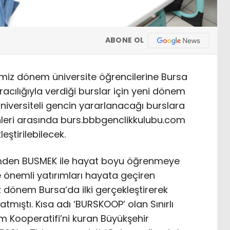
ABONE OL
imiz dönem üniversite öğrencilerine Bursa
acılığıyla verdiği burslar için yeni dönem
 üniversiteli gencin yararlanacağı burslara
ihleri arasında burs.bbbgenclikkulubu.com
eştirilebilecek.
timden BUSMEK ile hayat boyu öğrenmeye
önemli yatırımları hayata geçiren
z dönem Bursa’da ilki gerçekleştirerek
atmıştı. Kısa adı ‘BURSKOOP’ olan Sınırlı
m Kooperatifi’ni kuran Büyükşehir