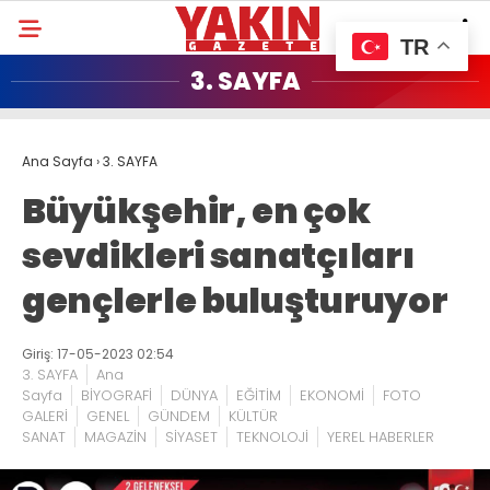
TR
3. SAYFA
Ana Sayfa
›
3. SAYFA
Büyükşehir, en çok
sevdikleri sanatçıları
gençlerle buluşturuyor
Giriş: 17-05-2023 02:54
3. SAYFA
Ana
Sayfa
BİYOGRAFİ
DÜNYA
EĞİTİM
EKONOMİ
FOTO
GALERİ
GENEL
GÜNDEM
KÜLTÜR
SANAT
MAGAZİN
SİYASET
TEKNOLOJİ
YEREL HABERLER