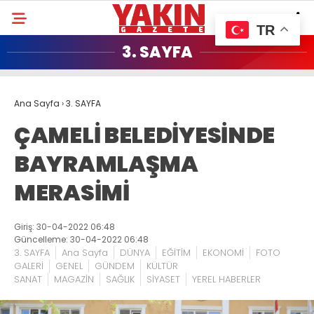
TR
3. SAYFA
Ana Sayfa
›
3. SAYFA
ÇAMELİ BELEDİYESİNDE
BAYRAMLAŞMA
MERASİMİ
Giriş: 30-04-2022 06:48
Güncelleme: 30-04-2022 06:48
3. SAYFA
Ana Sayfa
DÜNYA
EĞİTİM
EKONOMİ
FOTO
GALERİ
GENEL
GÜNDEM
KÜLTÜR
SANAT
MAGAZİN
SAĞLIK
SİYASET
YEREL HABERLER