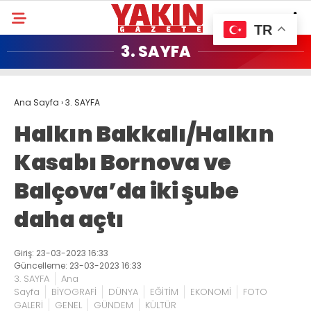
TR
3. SAYFA
Ana Sayfa
›
3. SAYFA
Halkın Bakkalı/Halkın
Kasabı Bornova ve
Balçova’da iki şube
daha açtı
Giriş: 23-03-2023 16:33
Güncelleme: 23-03-2023 16:33
3. SAYFA
Ana
Sayfa
BİYOGRAFİ
DÜNYA
EĞİTİM
EKONOMİ
FOTO
GALERİ
GENEL
GÜNDEM
KÜLTÜR