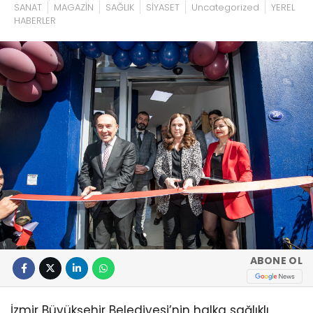
SANAT
MAGAZİN
SAĞLIK
SİYASET
Uncategorized
YEREL
HABERLER
ABONE OL
İzmir Büyükşehir Belediyesi’nin halka sağlıklı,