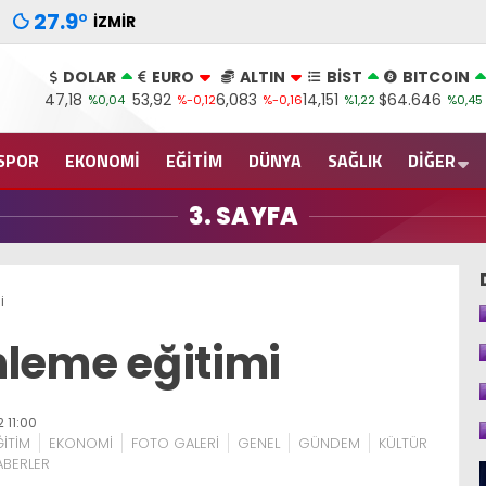
27.9
°
İZMIR
DOLAR
EURO
ALTIN
BİST
BITCOIN
47,18
53,92
6,083
14,151
$64.646
%0,04
%-0,12
%-0,16
%1,22
%0,45
SPOR
EKONOMİ
EĞİTİM
DÜNYA
SAĞLIK
DİĞER
3. SAYFA
i
önleme eğitimi
 11:00
ĞİTİM
EKONOMİ
FOTO GALERİ
GENEL
GÜNDEM
KÜLTÜR
ABERLER