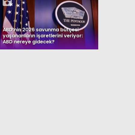
ABD’nin 2026 savunma bütçesi
yaşananların işaretlerini veriyor:
ABD nereye gidecek?