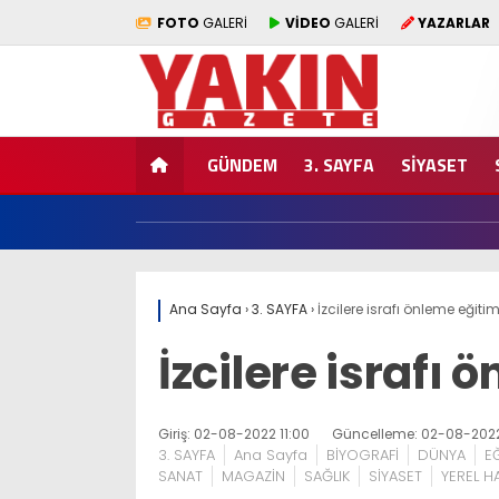
FOTO
GALERİ
VİDEO
GALERİ
YAZARLAR
GÜNDEM
3. SAYFA
SİYASET
Ana Sayfa
›
3. SAYFA
›
İzcilere israfı önleme eğitim
İzcilere israfı 
Giriş: 02-08-2022 11:00
Güncelleme: 02-08-2022
3. SAYFA
Ana Sayfa
BİYOGRAFİ
DÜNYA
E
SANAT
MAGAZİN
SAĞLIK
SİYASET
YEREL H