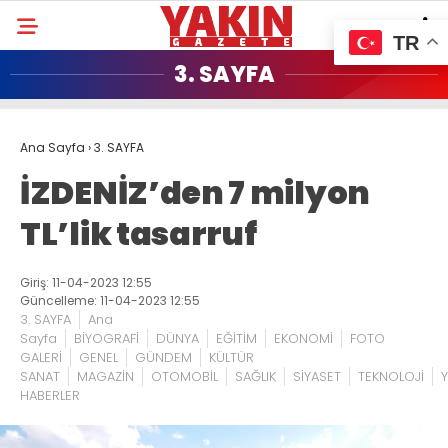
TR
3. SAYFA
Ana Sayfa
›
3. SAYFA
İZDENİZ’den 7 milyon
TL’lik tasarruf
Giriş: 11-04-2023 12:55
Güncelleme: 11-04-2023 12:55
3. SAYFA
Ana
Sayfa
BİYOGRAFİ
DÜNYA
EĞİTİM
EKONOMİ
FOTO
GALERİ
GENEL
GÜNDEM
KÜLTÜR
SANAT
MAGAZİN
OTOMOBİL
SAĞLIK
SİYASET
TEKNOLOJİ
Y
HABERLER