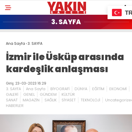
T
3. SAYFA
Ana Sayfa
›
3. SAYFA
İzmir ile Üsküp arasında
kardeşlik anlaşması
Giriş: 23-03-2023 16:29
3. SAYFA
Ana Sayfa
BİYOGRAFİ
DÜNYA
EĞİTİM
EKONOMİ
GALERİ
GENEL
GÜNDEM
KÜLTÜR
SANAT
MAGAZİN
SAĞLIK
SİYASET
TEKNOLOJİ
Uncategorize
HABERLER