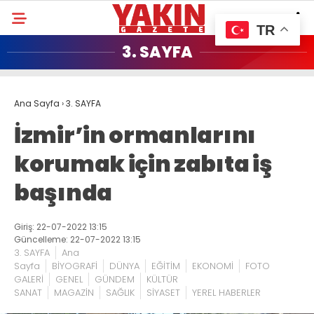
TR
3. SAYFA
Ana Sayfa
›
3. SAYFA
İzmir’in ormanlarını
korumak için zabıta iş
başında
Giriş: 22-07-2022 13:15
Güncelleme: 22-07-2022 13:15
3. SAYFA
Ana
Sayfa
BİYOGRAFİ
DÜNYA
EĞİTİM
EKONOMİ
FOTO
GALERİ
GENEL
GÜNDEM
KÜLTÜR
SANAT
MAGAZİN
SAĞLIK
SİYASET
YEREL HABERLER