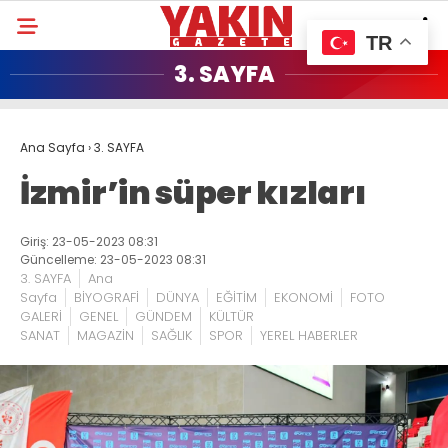
TR
3. SAYFA
Ana Sayfa
›
3. SAYFA
İzmir’in süper kızları
Giriş: 23-05-2023 08:31
Güncelleme: 23-05-2023 08:31
3. SAYFA
Ana
Sayfa
BİYOGRAFİ
DÜNYA
EĞİTİM
EKONOMİ
FOTO
GALERİ
GENEL
GÜNDEM
KÜLTÜR
SANAT
MAGAZİN
SAĞLIK
SPOR
YEREL HABERLER