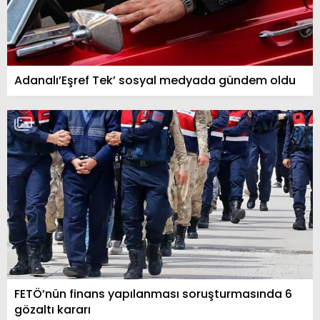
Adanalı’Eşref Tek’ sosyal medyada gündem oldu
FETÖ’nün finans yapılanması soruşturmasında 6
gözaltı kararı