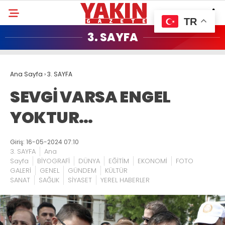
TR
3. SAYFA
Ana Sayfa
›
3. SAYFA
SEVGİ VARSA ENGEL
YOKTUR…
Giriş: 16-05-2024 07:10
3. SAYFA
Ana
Sayfa
BİYOGRAFİ
DÜNYA
EĞİTİM
EKONOMİ
FOTO
GALERİ
GENEL
GÜNDEM
KÜLTÜR
SANAT
SAĞLIK
SİYASET
YEREL HABERLER