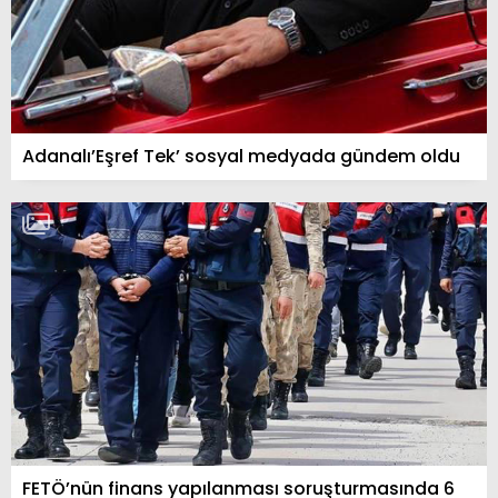
Adanalı’Eşref Tek’ sosyal medyada gündem oldu
FETÖ’nün finans yapılanması soruşturmasında 6