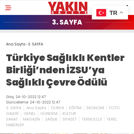
TR
3. SAYFA
Ana Sayfa
›
3. SAYFA
Türkiye Sağlıklı Kentler
Birliği’nden İZSU’ya
Sağlıklı Çevre Ödülü
Giriş: 24-10-2022 12:47
Güncelleme: 24-10-2022 12:47
3. SAYFA
Ana Sayfa
DÜNYA
EĞİTİM
EKONOMİ
FOTO
GALERİ
GENEL
GÜNDEM
KÜLTÜR
SANAT
MAGAZİN
SAĞLIK
SİYASET
TEKNOLOJİ
YEREL
HABERLER