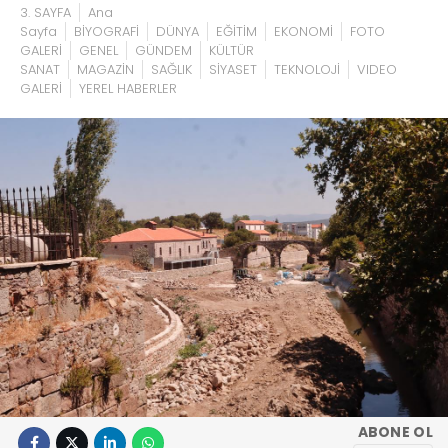
3. SAYFA
Ana
Sayfa
BİYOGRAFİ
DÜNYA
EĞİTİM
EKONOMİ
FOTO
GALERİ
GENEL
GÜNDEM
KÜLTÜR
SANAT
MAGAZİN
SAĞLIK
SİYASET
TEKNOLOJİ
VIDEO
GALERİ
YEREL HABERLER
ABONE OL