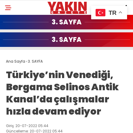
TR
3. SAYFA
3. SAYFA
Ana Sayfa
›
3. SAYFA
Türkiye’nin Venediği,
Bergama Selinos Antik
Kanal’da çalışmalar
hızla devam ediyor
Giriş: 20-07-2022 05:44
Güncelleme: 20-07-2022 05:44