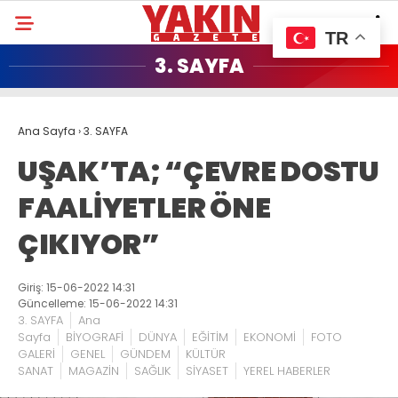
TR
3. SAYFA
Ana Sayfa
›
3. SAYFA
UŞAK’TA; “ÇEVRE DOSTU
FAALİYETLER ÖNE
ÇIKIYOR”
Giriş: 15-06-2022 14:31
Güncelleme: 15-06-2022 14:31
3. SAYFA
Ana
Sayfa
BİYOGRAFİ
DÜNYA
EĞİTİM
EKONOMİ
FOTO
GALERİ
GENEL
GÜNDEM
KÜLTÜR
SANAT
MAGAZİN
SAĞLIK
SİYASET
YEREL HABERLER