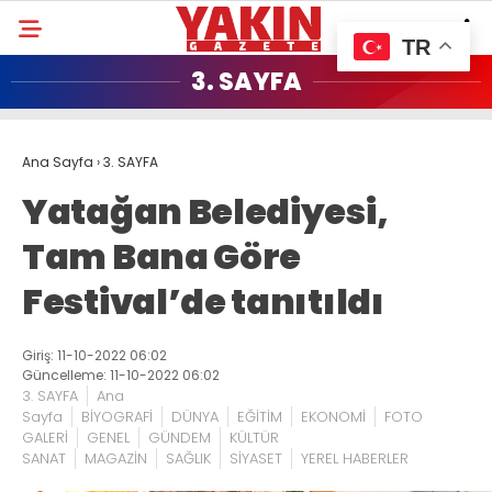
TR
3. SAYFA
Ana Sayfa
›
3. SAYFA
Yatağan Belediyesi,
Tam Bana Göre
Festival’de tanıtıldı
Giriş: 11-10-2022 06:02
Güncelleme: 11-10-2022 06:02
3. SAYFA
Ana
Sayfa
BİYOGRAFİ
DÜNYA
EĞİTİM
EKONOMİ
FOTO
GALERİ
GENEL
GÜNDEM
KÜLTÜR
SANAT
MAGAZİN
SAĞLIK
SİYASET
YEREL HABERLER