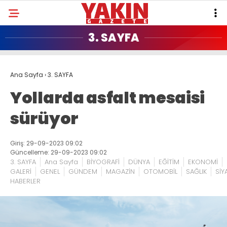
3. SAYFA
Ana Sayfa
›
3. SAYFA
Yollarda asfalt mesaisi
sürüyor
Giriş: 29-09-2023 09:02
Güncelleme: 29-09-2023 09:02
3. SAYFA
Ana Sayfa
BİYOGRAFİ
DÜNYA
EĞİTİM
EKONOMİ
GALERİ
GENEL
GÜNDEM
MAGAZİN
OTOMOBİL
SAĞLIK
SİY
HABERLER