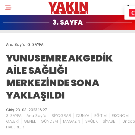
3. SAYFA
Ana Sayfa
›
3. SAYFA
YUNUSEMRE AKGEDİK
AİLE SAĞLIĞI
MERKEZİNDE SONA
YAKLAŞILDI
Giriş: 23-03-2023 16:27
3. SAYFA
Ana Sayfa
BİYOGRAFİ
DÜNYA
EĞİTİM
EKONOMİ
GALERİ
GENEL
GÜNDEM
MAGAZİN
SAĞLIK
SİYASET
Uncat
HABERLER