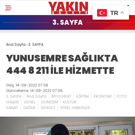
TR
3. SAYFA
Ana Sayfa
›
3. SAYFA
YUNUSEMRE SAĞLIKTA
444 8 211 İLE HİZMETTE
Giriş: 14-09-2022 07:06
Güncelleme: 14-09-2022 07:06
3. SAYFA
Ana Sayfa
BİYOGRAFİ
EĞİTİM
EKONOMİ
FOTO
GALERİ
GENEL
GÜNDEM
KÜLTÜR
SANAT
SAĞLIK
SİYASET
YEREL HABERLER