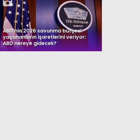
ABD’nin 2026 savunma bütçesi
yaşananların işaretlerini veriyor:
ABD nereye gidecek?