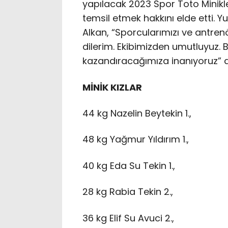
yapılacak 2023 Spor Toto Minikl
temsil etmek hakkını elde etti. 
Alkan, “Sporcularımızı ve antrenö
dilerim. Ekibimizden umutluyuz. 
kazandıracağımıza inanıyoruz” d
MİNİK KIZLAR
44 kg Nazelin Beytekin 1.,
48 kg Yağmur Yıldırım 1.,
40 kg Eda Su Tekin 1.,
28 kg Rabia Tekin 2.,
36 kg Elif Su Avuci 2.,