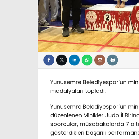
Yunusemre Belediyespor’un minik j
madalyaları topladı.
Yunusemre Belediyespor’un minik
düzenlenen Minikler Judo İl Birin
sporcular, müsabakalarda 7 alt
gösterdikleri başarılı performans