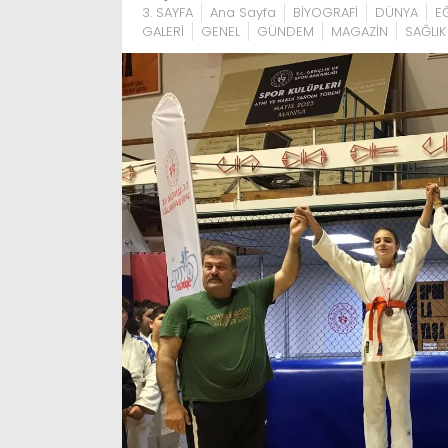
3. SAYFA
Ana Sayfa
BİYOGRAFİ
DÜNYA
E
GALERİ
GENEL
GÜNDEM
MAGAZİN
SAĞLIK