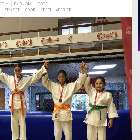
ĞİTİM
EKONOMİ
FOTO
SİYASET
SPOR
YEREL HABERLER