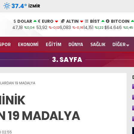
37.4
°
İZMIR
DOLAR
EURO
ALTIN
BİST
BITCOIN
47,18
53,92
6,083
14,151
$64.646
%0,04
%-0,12
%-0,16
%1,22
%0,45
SPOR
EKONOMİ
EĞİTİM
DÜNYA
SAĞLIK
DİĞER
3. SAYFA
ULARDAN 19 MADALYA
İNİK
 19 MADALYA
 02:55