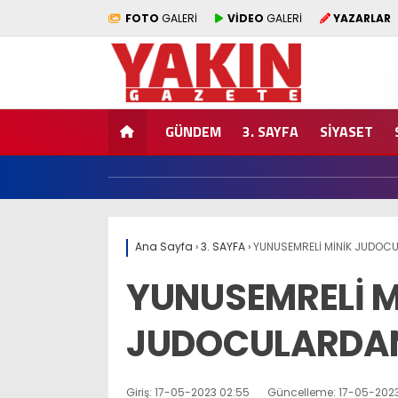
FOTO
GALERİ
VİDEO
GALERİ
YAZARLAR
GÜNDEM
3. SAYFA
SİYASET
Ana Sayfa
›
3. SAYFA
›
YUNUSEMRELİ MİNİK JUDOC
YUNUSEMRELİ M
JUDOCULARDAN
Giriş: 17-05-2023 02:55
Güncelleme: 17-05-2023