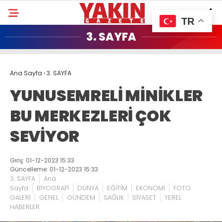
TR
3. SAYFA
Ana Sayfa
›
3. SAYFA
YUNUSEMRELİ MİNİKLER
BU MERKEZLERİ ÇOK
SEVİYOR
Giriş: 01-12-2023 15:33
Güncelleme: 01-12-2023 15:33
3. SAYFA
Ana
Sayfa
BİYOGRAFİ
DÜNYA
EĞİTİM
EKONOMİ
FOTO
GALERİ
GENEL
GÜNDEM
SAĞLIK
SİYASET
YEREL
HABERLER